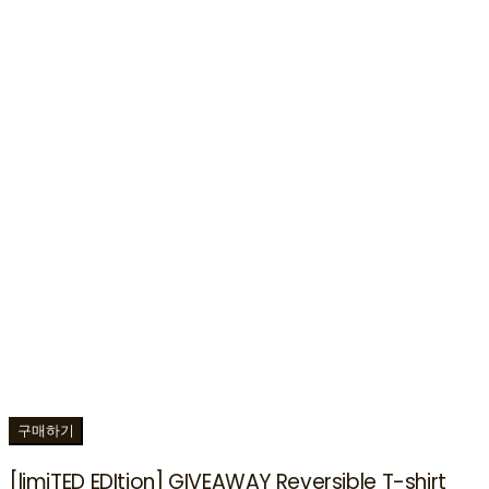
구매하기
[limiTED EDItion] GIVEAWAY Reversible T-shirt