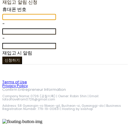
재입고 알림 신청
휴대폰 번호
-
-
재입고 시 알림
신청하기
Terms of Use
Privacy Policy
Confirm Entrepreneur Information
Company Name: 0726 (공칠이륙) | Owner: Robin Shin | Email:
lotsoflovefrom0726@gmail.com
Address: 58 Gyeongin-ro 9beon-gil, Bucheon-si, Gyeonggi-do | Business
Registration Number:
779-19-00831
| Hosting by sixshop