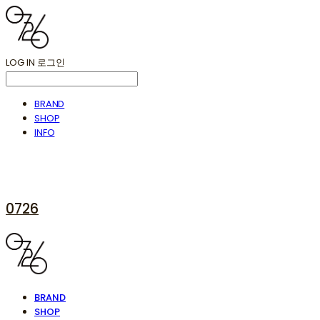
LOG IN
로그인
BRAND
SHOP
INFO
0726
BRAND
SHOP